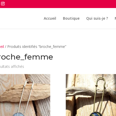
Accueil
Boutique
Qui suis-je ?
eil
/ Produits identifiés “broche_femme”
roche_femme
Trié
sultats affichés
du
plus
récent
au
plus
ancien