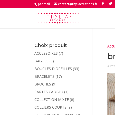
par mail
contact@thyliacreations.fr
Choix produit
Accu
ACCESSOIRES
(7)
b
BAGUES
(3)
4 ré
BOUCLES D'OREILLES
(33)
BRACELETS
(17)
BROCHES
(9)
CARTES CADEAU
(1)
COLLECTION MIXTE
(6)
COLLIERS COURTS
(9)
COLLIERS MULTI-RANG
(3)