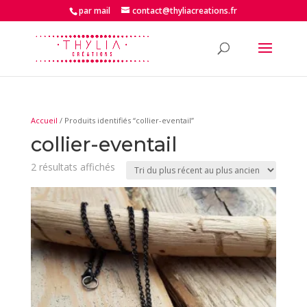
par mail
contact@thyliacreations.fr
Accueil
/ Produits identifiés “collier-eventail”
collier-eventail
Trié
2 résultats affichés
du
plus
récent
au
plus
ancien