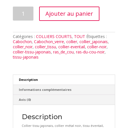
quantité
Ajouter au panier
de
COLLIER
OUGHI
NOIR
Catégories :
COLLIERS COURTS
,
TOUT
Étiquettes :
Cabochon
,
Cabochon_verre
,
collier
,
collier_japonais
,
collier_noir
,
collier_tissu
,
collier-eventail
,
collier-noir
,
collier-tissu-japonais
,
ras_de_cou
,
ras-du-cou-noir
,
tissu-japonais
Description
Informations complémentaires
Avis (0)
Description
Collier tissu japonais, collier métal noir, tissu éventail,