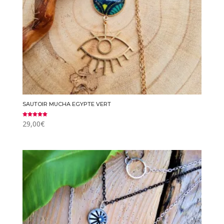
SAUTOIR MUCHA EGYPTE VERT
Note
29,00
€
5.00
sur 5