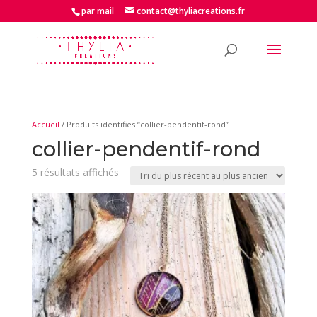
par mail
contact@thyliacreations.fr
Accueil
/ Produits identifiés “collier-pendentif-rond”
collier-pendentif-rond
Trié
5 résultats affichés
du
plus
récent
au
plus
ancien