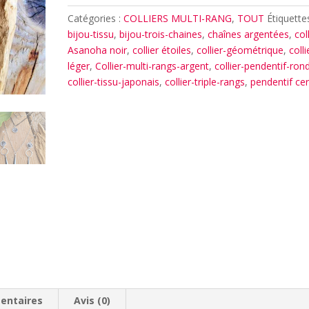
NOIR
Catégories :
COLLIERS MULTI-RANG
,
TOUT
Étiquettes
bijou-tissu
,
bijou-trois-chaines
,
chaînes argentées
,
col
Asanoha noir
,
collier étoiles
,
collier-géométrique
,
colli
léger
,
Collier-multi-rangs-argent
,
collier-pendentif-ron
collier-tissu-japonais
,
collier-triple-rangs
,
pendentif cer
entaires
Avis (0)