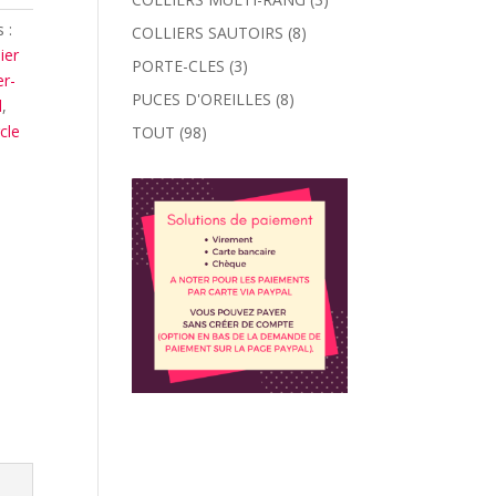
 :
COLLIERS SAUTOIRS
(8)
lier
PORTE-CLES
(3)
er-
PUCES D'OREILLES
(8)
d
,
cle
TOUT
(98)