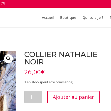
Accueil
Boutique
Qui suis-je ?
COLLIER NATHALIE
NOIR
26,00
€
1 en stock (peut être commandé)
quantité
Ajouter au panier
de
COLLIER
NATHALIE