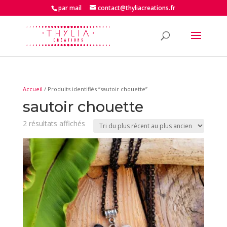
par mail
contact@thyliacreations.fr
Accueil
/ Produits identifiés “sautoir chouette”
sautoir chouette
Trié
2 résultats affichés
du
plus
récent
au
plus
ancien