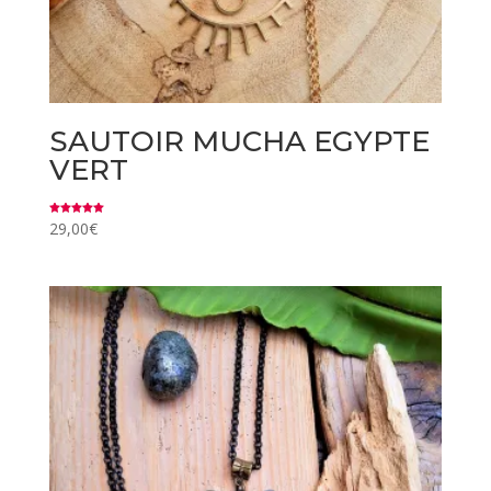
SAUTOIR MUCHA EGYPTE
VERT
Note
29,00
€
5.00
sur 5