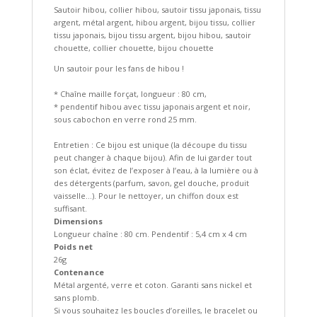
Sautoir hibou, collier hibou, sautoir tissu japonais, tissu
argent, métal argent, hibou argent, bijou tissu, collier
tissu japonais, bijou tissu argent, bijou hibou, sautoir
chouette, collier chouette, bijou chouette
Un sautoir pour les fans de hibou !
* Chaîne maille forçat, longueur : 80 cm,
* pendentif hibou avec tissu japonais argent et noir,
sous cabochon en verre rond 25 mm.
Entretien : Ce bijou est unique (la découpe du tissu
peut changer à chaque bijou). Afin de lui garder tout
son éclat, évitez de l’exposer à l’eau, à la lumière ou à
des détergents (parfum, savon, gel douche, produit
vaisselle…). Pour le nettoyer, un chiffon doux est
suffisant.
Dimensions
Longueur chaîne : 80 cm. Pendentif : 5,4 cm x 4 cm
Poids net
26g
Contenance
Métal argenté, verre et coton. Garanti sans nickel et
sans plomb.
Si vous souhaitez les boucles d’oreilles, le bracelet ou