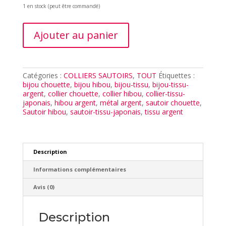
1 en stock (peut être commandé)
quantité
Ajouter au panier
de
SAUTOIR
HIBOU
CATHY
ARGENT
Catégories :
COLLIERS SAUTOIRS
,
TOUT
Étiquettes :
bijou chouette
,
bijou hibou
,
bijou-tissu
,
bijou-tissu-
argent
,
collier chouette
,
collier hibou
,
collier-tissu-
japonais
,
hibou argent
,
métal argent
,
sautoir chouette
,
Sautoir hibou
,
sautoir-tissu-japonais
,
tissu argent
Description
Informations complémentaires
Avis (0)
Description