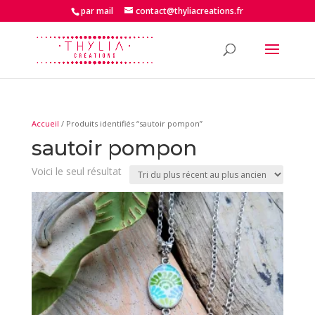
par mail
contact@thyliacreations.fr
Accueil
/ Produits identifiés “sautoir pompon”
sautoir pompon
Voici le seul résultat