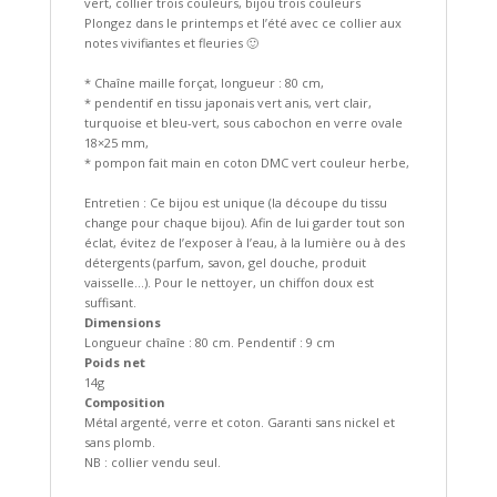
vert, collier trois couleurs, bijou trois couleurs
Plongez dans le printemps et l’été avec ce collier aux
notes vivifiantes et fleuries 🙂
* Chaîne maille forçat, longueur : 80 cm,
* pendentif en tissu japonais vert anis, vert clair,
turquoise et bleu-vert, sous cabochon en verre ovale
18×25 mm,
* pompon fait main en coton DMC vert couleur herbe,
Entretien : Ce bijou est unique (la découpe du tissu
change pour chaque bijou). Afin de lui garder tout son
éclat, évitez de l’exposer à l’eau, à la lumière ou à des
détergents (parfum, savon, gel douche, produit
vaisselle…). Pour le nettoyer, un chiffon doux est
suffisant.
Dimensions
Longueur chaîne : 80 cm. Pendentif : 9 cm
Poids net
14g
Composition
Métal argenté, verre et coton. Garanti sans nickel et
sans plomb.
NB : collier vendu seul.