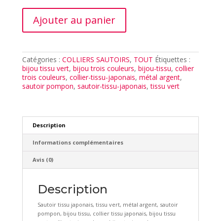
quantité
Ajouter au panier
de
SAUTOIR
MIA
VERT
Catégories :
COLLIERS SAUTOIRS
,
TOUT
Étiquettes :
bijou tissu vert
,
bijou trois couleurs
,
bijou-tissu
,
collier
trois couleurs
,
collier-tissu-japonais
,
métal argent
,
sautoir pompon
,
sautoir-tissu-japonais
,
tissu vert
Description
Informations complémentaires
Avis (0)
Description
Sautoir tissu japonais, tissu vert, métal argent, sautoir
pompon, bijou tissu, collier tissu japonais, bijou tissu