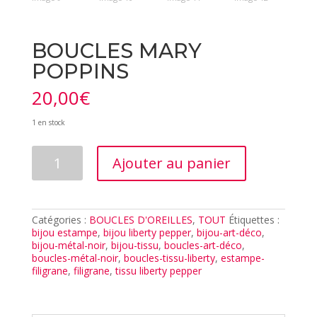
BOUCLES MARY
POPPINS
20,00
€
1 en stock
quantité
Ajouter au panier
de
BOUCLES
MARY
POPPINS
Catégories :
BOUCLES D'OREILLES
,
TOUT
Étiquettes :
bijou estampe
,
bijou liberty pepper
,
bijou-art-déco
,
bijou-métal-noir
,
bijou-tissu
,
boucles-art-déco
,
boucles-métal-noir
,
boucles-tissu-liberty
,
estampe-
filigrane
,
filigrane
,
tissu liberty pepper