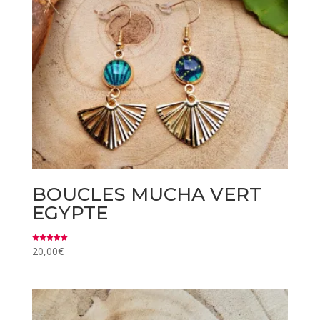
BOUCLES MUCHA VERT
EGYPTE
Note
20,00
€
5.00
sur 5