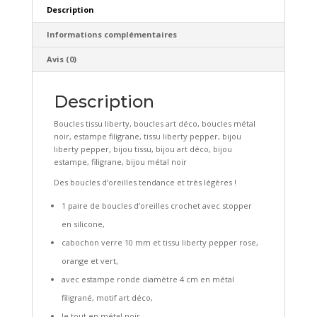
Description
Informations complémentaires
Avis (0)
Description
Boucles tissu liberty, boucles art déco, boucles métal
noir, estampe filigrane, tissu liberty pepper, bijou
liberty pepper, bijou tissu, bijou art déco, bijou
estampe, filigrane, bijou métal noir
Des boucles d’oreilles tendance et très légères !
1 paire de boucles d’oreilles crochet avec stopper
en silicone,
cabochon verre 10 mm et tissu liberty pepper rose,
orange et vert,
avec estampe ronde diamètre 4 cm en métal
filigrané, motif art déco,
le tout en métal noir,