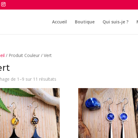
Accueil
Boutique
Qui suis-je ?
eil
/ Produit Couleur / Vert
ert
Trié
chage de 1–9 sur 11 résultats
du
plus
récent
au
plus
ancien