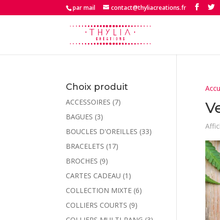
par mail
contact@thyliacreations.fr
Choix produit
Accu
ACCESSOIRES
(7)
V
BAGUES
(3)
Affi
BOUCLES D'OREILLES
(33)
BRACELETS
(17)
BROCHES
(9)
CARTES CADEAU
(1)
COLLECTION MIXTE
(6)
COLLIERS COURTS
(9)
COLLIERS MULTI-RANG
(3)