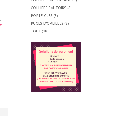
:
COLLIERS SAUTOIRS
(8)
u
PORTE-CLES
(3)
s
,
PUCES D'OREILLES
(8)
le
,
TOUT
(98)