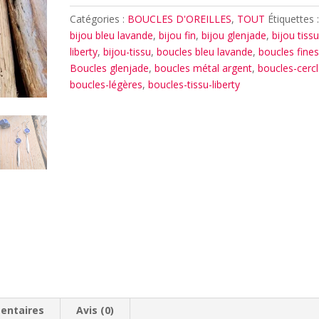
LAVANDE
Catégories :
BOUCLES D'OREILLES
,
TOUT
Étiquettes 
bijou bleu lavande
,
bijou fin
,
bijou glenjade
,
bijou tiss
liberty
,
bijou-tissu
,
boucles bleu lavande
,
boucles fine
Boucles glenjade
,
boucles métal argent
,
boucles-cerc
boucles-légères
,
boucles-tissu-liberty
entaires
Avis (0)