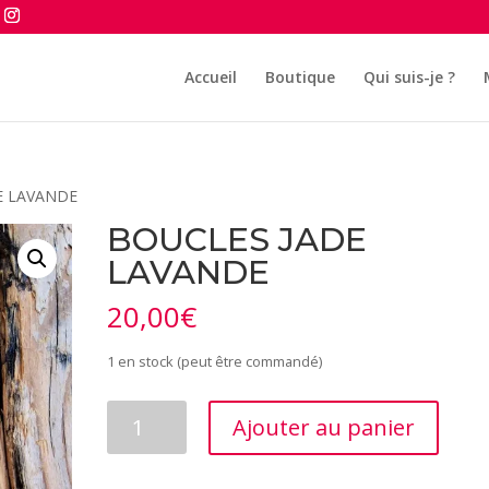
Accueil
Boutique
Qui suis-je ?
E LAVANDE
BOUCLES JADE
LAVANDE
20,00
€
1 en stock (peut être commandé)
quantité
Ajouter au panier
de
BOUCLES
JADE