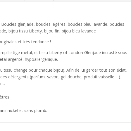
, Boucles glenjade, boucles légères, boucles bleu lavande, boucles
ade, bijou tissu Liberty, bijou fin, bijou bleu lavande
originales et très tendance !
ampille tige métal, et tissu Liberty of London Glenjade incrusté sous
tal argenté, hypoallergénique.
du tissu change pour chaque bijou). Afin de lui garder tout son éclat,
à des détergents (parfum, savon, gel douche, produit vaisselle …).
nt.
mètres
sans nickel et sans plomb.