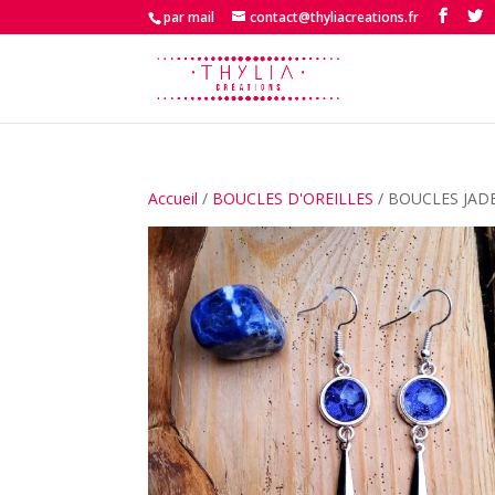
par mail
contact@thyliacreations.fr
Accueil
/
BOUCLES D'OREILLES
/ BOUCLES JAD