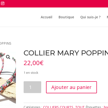
Accueil
Boutique
Qui suis-je ?
OPPINS
COLLIER MARY POPPI
22,00
€
1 en stock
quantité
Ajouter au panier
de
COLLIER
MARY
POPPINS
Catégories :
COLLIERS COURTS
,
TOUT
Étiquettes :
bi