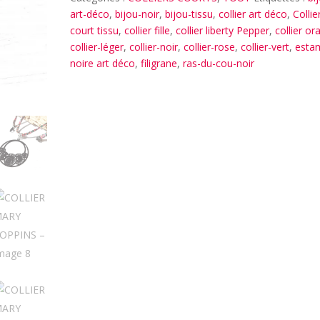
art-déco
,
bijou-noir
,
bijou-tissu
,
collier art déco
,
Collie
court tissu
,
collier fille
,
collier liberty Pepper
,
collier or
collier-léger
,
collier-noir
,
collier-rose
,
collier-vert
,
esta
noire art déco
,
filigrane
,
ras-du-cou-noir