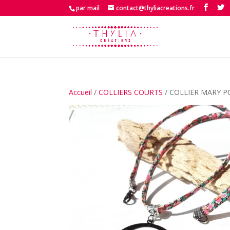
par mail
contact@thyliacreations.fr
Accueil
/
COLLIERS COURTS
/ COLLIER MARY P