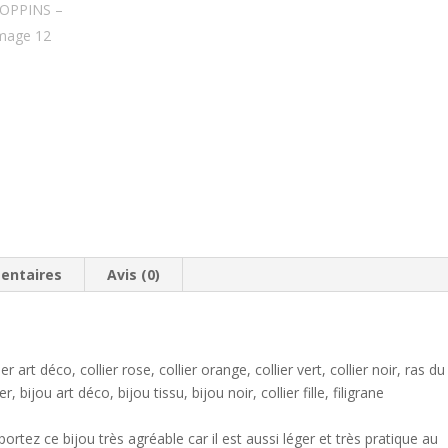
entaires
Avis (0)
ier art déco, collier rose, collier orange, collier vert, collier noir, ras du
 bijou art déco, bijou tissu, bijou noir, collier fille, filigrane
ortez ce bijou très agréable car il est aussi léger et très pratique au